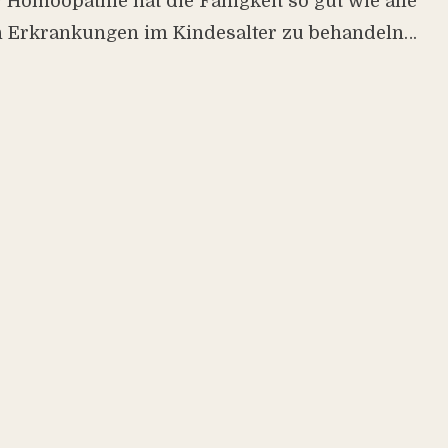
Homöopathie hat die Fähigkeit so gut wie alle
n Erkrankungen im Kindesalter zu behandeln…